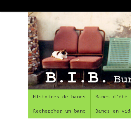
Passer
au
contenu
Passer
Histoires de bancs
Bancs d’été
au
contenu
Rechercher un banc
Bancs en vid