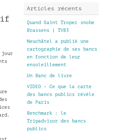
Articles récents
if
Quand Saint Tropez snobe
Brassens | TV83
Neuchâtel a publié une
cartographie de ses bancs
 jour
en fonction de leur
nts
ensoleillement
Un Banc de livre
VIDEO – Ce que la carte
ure
des bancs publics révèle
des
de Paris
ices
Benchmark : le
ard.
Tripadvisor des bancs
publics
est