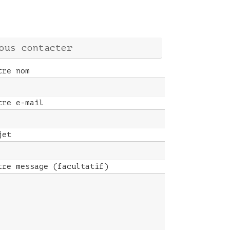
ous contacter
tre nom
tre e-mail
jet
tre message (facultatif)