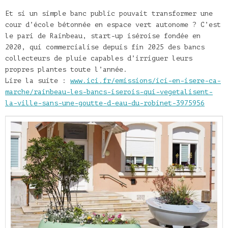
Et si un simple banc public pouvait transformer une
cour d’école bétonnée en espace vert autonome ? C’est
le pari de Rainbeau, start-up iséroise fondée en
2020, qui commercialise depuis fin 2025 des bancs
collecteurs de pluie capables d’irriguer leurs
propres plantes toute l’année.
Lire la suite :
www.ici.fr/emissions/ici-en-isere-ca-
marche/rainbeau-les-bancs-iserois-qui-vegetalisent-
la-ville-sans-une-goutte-d-eau-du-robinet-3975956