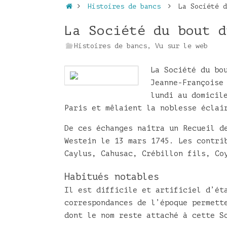
Accueil
Histoires de bancs
La Société d
La Société du bout d
Histoires de bancs
,
Vu sur le web
La Société du bo
Jeanne-Françoise
lundi au domici
Paris et mêlaient la noblesse éclai
De ces échanges naîtra un Recueil d
Westein le
13 mars 1745
. Les contri
Caylus, Cahusac, Crébillon fils, Co
Habitués notables
Il est difficile et artificiel d’ét
correspondances de l’époque permett
dont le nom reste attaché à cette S