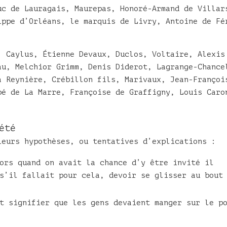
uc de Lauragais, Maurepas, Honoré-Armand de Villar
ippe d’Orléans, le marquis de Livry, Antoine de Fé
: Caylus, Étienne Devaux, Duclos, Voltaire, Alexis
au, Melchior Grimm, Denis Diderot, Lagrange-Chance
a Reynière, Crébillon fils, Marivaux, Jean-Françoi
bé de La Marre, Françoise de Graffigny, Louis Caro
été
ieurs hypothèses, ou tentatives d’explications :
ors quand on avait la chance d’y être invité il
s’il fallait pour cela, devoir se glisser au bout
t signifier que les gens devaient manger sur le p