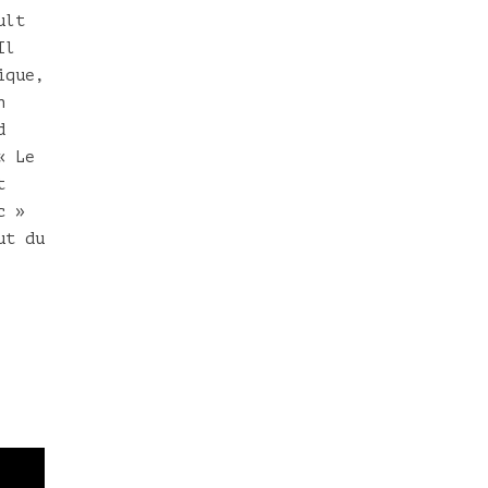
ult
Il
ique,
n
d
« Le
t
c »
ut du