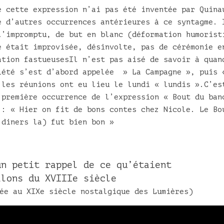
e cette expression n’ai pas été inventée par Quina
e d’autres occurrences antérieures à ce syntagme. 
l’impromptu, de but en blanc (déformation humorist
é était improvisée, désinvolte, pas de cérémonie e
ation fastueusesIl n’est pas aisé de savoir à quan
iété s’est d’abord appelée » La Campagne », puis 
 les réunions ont eu lieu le lundi « lundis ».C’es
 première occurrence de l’expression « Bout du ban
 : « Hier on fit de bons contes chez Nicole. Le Bo
 diners la) fut bien bon »
un petit rappel de ce qu’étaient
alons du XVIIIe siècle
ée au XIXe siècle nostalgique des Lumières)