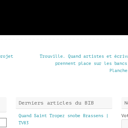
rojet
Trouville. Quand artistes et écriv
prennent place sur les bancs
Planch
Derniers articles du BIB
N
Quand Saint Tropez snobe Brassens |
Vo
TV83