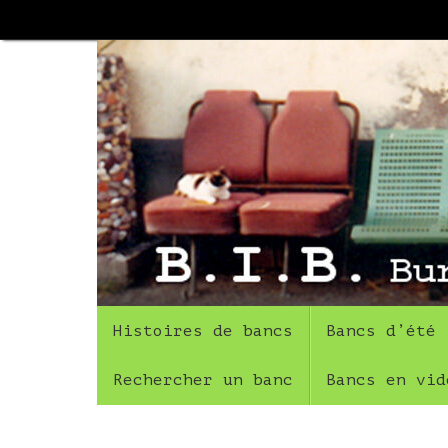
Passer
au
contenu
Passer
Histoires de bancs
Bancs d’été
au
contenu
Rechercher un banc
Bancs en vid