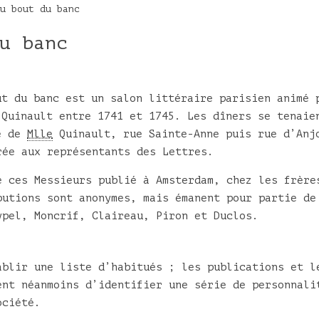
u bout du banc
u banc
ut du banc est un salon littéraire parisien animé 
 Quinault entre 1741 et 1745. Les dîners se tenaie
le de
Mlle
Quinault, rue Sainte-Anne puis rue d’Anj
rée aux représentants des Lettres.
e ces Messieurs publié à Amsterdam, chez les frère
butions sont anonymes, mais émanent pour partie de
ypel, Moncrif, Claireau, Piron et Duclos.
ablir une liste d’habitués ; les publications et l
ent néanmoins d’identifier une série de personnali
ociété.