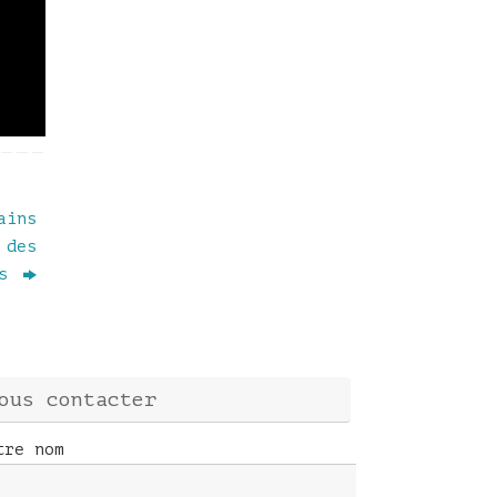
ains
 des
es
ous contacter
tre nom