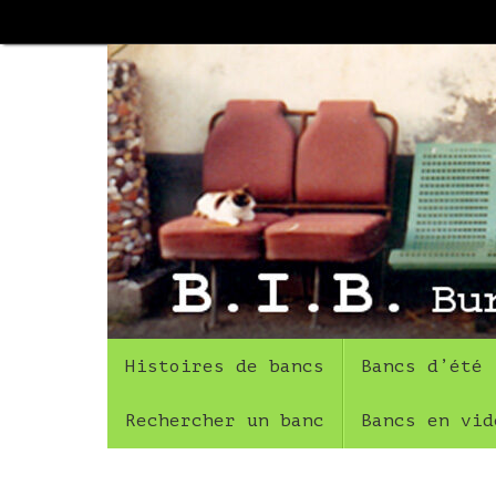
Passer
au
contenu
Passer
Histoires de bancs
Bancs d’été
au
contenu
Rechercher un banc
Bancs en vid