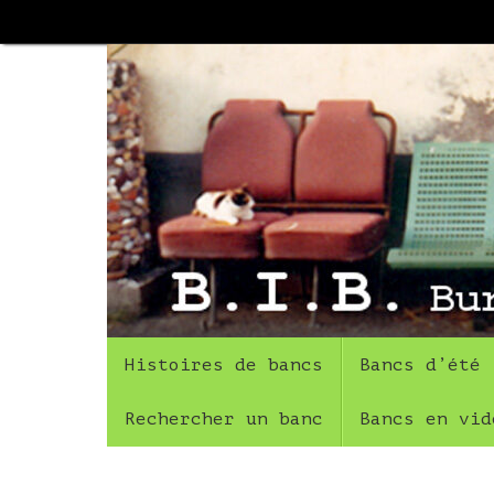
Passer
au
contenu
Passer
Histoires de bancs
Bancs d’été
au
contenu
Rechercher un banc
Bancs en vid