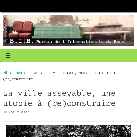
Passer
au
contenu
Accueil
Non classé
La ville asseyable, une utopie à
(re)construire
La ville asseyable, une
utopie à (re)construire
Non classé