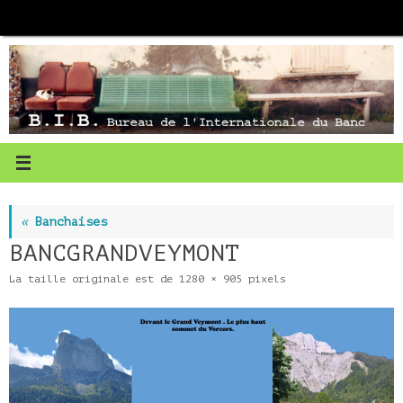
Passer
au
contenu
«
Banchaises
BANCGRANDVEYMONT
La taille originale est de
1280 × 905
pixels