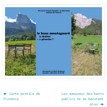
Carte postale de
Les amoureux des bancs
Florence
publics ne se bécotent
plus