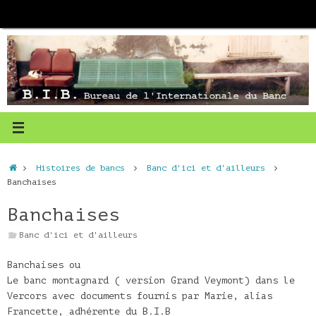
Passer
au
contenu
Accueil
Histoires de bancs
Banc d'ici et d'ailleurs
Banchaises
Banchaises
Banc d'ici et d'ailleurs
Banchaises ou
Le banc montagnard ( version Grand Veymont) dans le
Vercors avec documents fournis par Marie, alias
Francette, adhérente du B.I.B