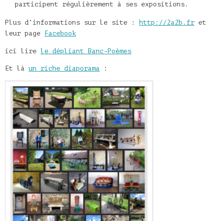
participent régulièrement à ses expositions.
Plus d’informations sur le site :
http://2a2b.fr
et
leur page
Facebook
ici lire
le dépliant Banc-Poèmes
Et là
un riche diaporama
: