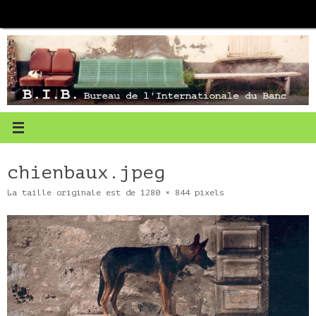
Passer
au
contenu
chienbaux.jpeg
La taille originale est de
1280 × 844
pixels