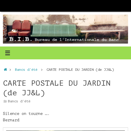
Passer
au
contenu
Accueil
Bancs d’été
CARTE POSTALE DU JARDIN (de JJ&L)
CARTE POSTALE DU JARDIN
(de JJ&L)
Bancs d’été
Silence on tourne ….
Bernard