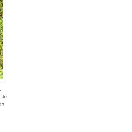
l
 de
on