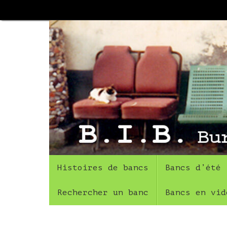
Passer
au
contenu
Passer
Histoires de bancs
Bancs d’été
au
contenu
Rechercher un banc
Bancs en vid