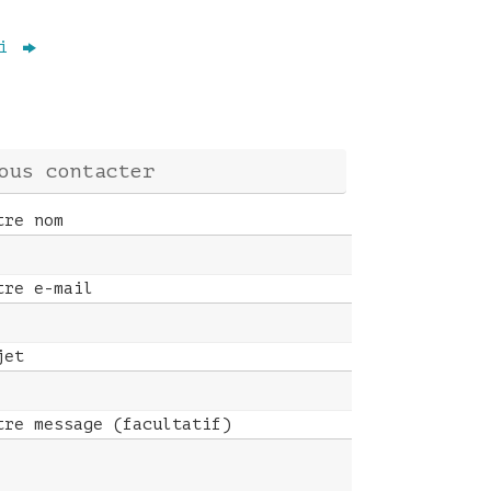
ki
ous contacter
tre nom
tre e-mail
jet
tre message (facultatif)