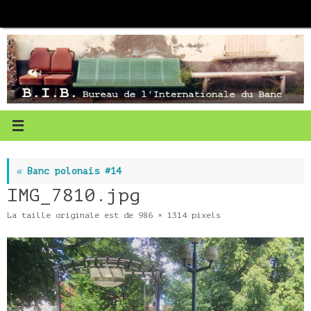
Passer
au
contenu
«
Banc polonais #14
IMG_7810.jpg
La taille originale est de
986 × 1314
pixels