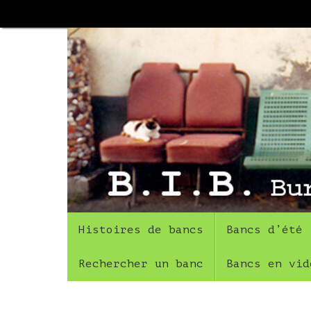
Passer
au
contenu
Passer
Histoires de bancs
Bancs d’été
au
contenu
Rechercher un banc
Bancs en vid