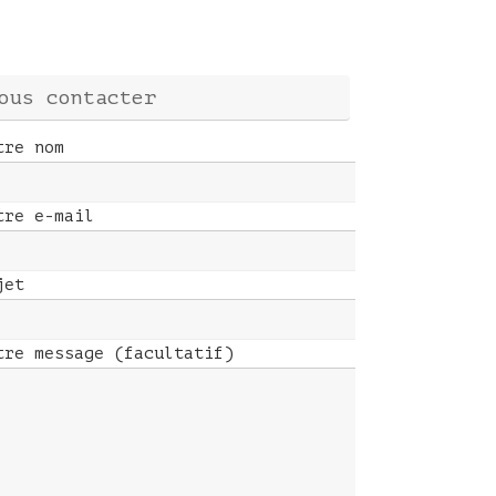
ous contacter
tre nom
tre e-mail
jet
tre message (facultatif)