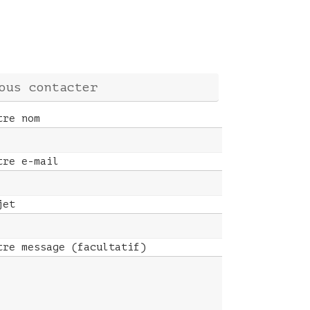
ous contacter
tre nom
tre e-mail
jet
tre message (facultatif)