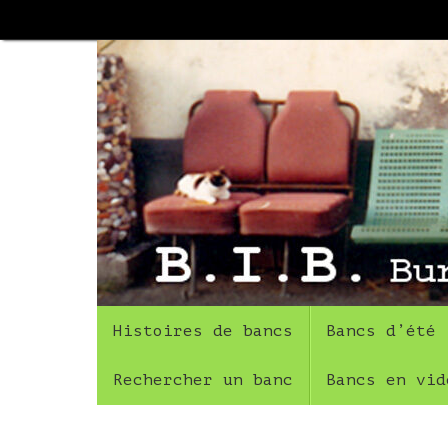
Passer
au
contenu
Passer
Histoires de bancs
Bancs d’été
au
contenu
Rechercher un banc
Bancs en vid