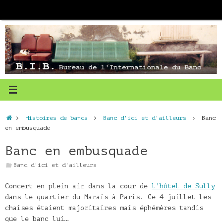
Passer
au
contenu
Accueil
Histoires de bancs
Banc d'ici et d'ailleurs
Banc
en embusquade
Banc en embusquade
Banc d'ici et d'ailleurs
Concert en plein air dans la cour de
l’hôtel de Sully
dans le quartier du Marais à Paris. Ce 4 juillet les
chaises étaient majoritaires mais éphémères tandis
que le banc lui…