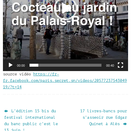
00:00
00:40
source vidéo
https://fr-
fr.facebook.com/paris.secret.sn/videos/20577237543049
19/?t=14
L’édition 15 bis du
17 livres-bancs pour
festival international
s’asseoir rue Edgar
du banc public c’est le
Quinet à Alès
13 juin !