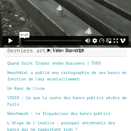
Derniers articles du BIB
Quand Saint Tropez snobe Brassens | TV83
Neuchâtel a publié une cartographie de ses bancs en
fonction de leur ensoleillement
Un Banc de livre
VIDEO – Ce que la carte des bancs publics révèle de
Paris
Benchmark : le Tripadvisor des bancs publics
L’éloge de l’inutile : pourquoi entretenir des
bancs qui ne rapportent rien ?