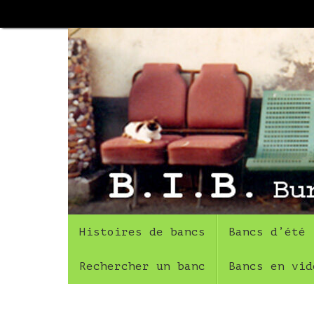
Passer
au
contenu
Passer
Histoires de bancs
Bancs d’été
au
contenu
Rechercher un banc
Bancs en vid