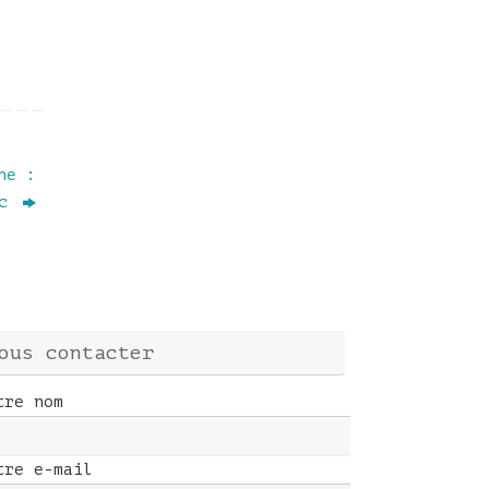
ne :
nc
ous contacter
tre nom
tre e-mail